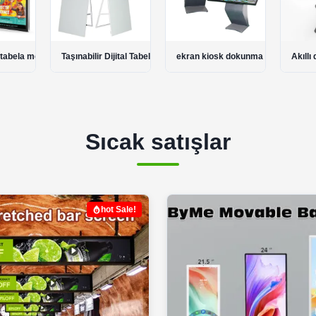
jital Tabela
ekran kiosk dokunma
Akıllı dokunmatik masa
LCD 
Sıcak satışlar
hot Sale!