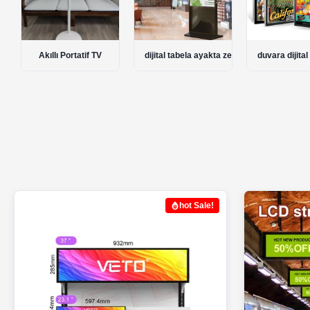
dijital tabela ayakta zemin
duvara dijital tabela monte
Taşınabilir Di
hot Sale!