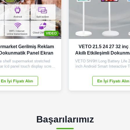
VIDEO
rmarket Gerilmiş Reklam
VETO 21.5 24 27 32 inç
Dokunmatik Panel Ekran
Akıllı Etkileşimli Dokunm
Mobil Kablosuz Taşınab
 shelf supermarket stretched
VETO 5H/9H Long Battery Life 2
bar lcd panel touch display screen
inch Android Smart Interactive 
 28.5 inch Display Area 698.4 ×
Mobile Wireless Portable TV Core
) Overall Dimension 760 x 258 x
Our Product: 1. Universal App C
En İyi Fiyatı Alın
En İyi Fiyatı Alın
T) LCD Type Samsung TFT-LCD
Download and enjoy every app y
olution 1920×540 Display Color
our product. Its versatile oper
htness (nits) 500cd/m2 Contrast
ensures seamless compatibi
Ratio 3000...
Başarılarımız