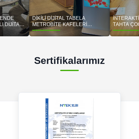
KENDE
DIKILI DIJITAL TABELA
İNTERAKTI
I DIJITAL
METROBITE KAFELERI
TAHTA ÇO
VETO
DÖNÜŞTÜRÜYOR: 45
YÖNETIMI
ARI
MAĞAZADA %85 DAHA DÜŞÜK
STANDART
MALIYET, %35 DAHA YÜKSEK
SONRASI 
SATIŞ
Sertifikalarımız