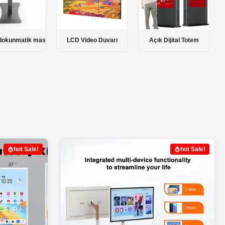
Video Duvarı
Açık Dijital Totem
İnteraktif Akıllı Tahta
hot Sale!
hot Sale!