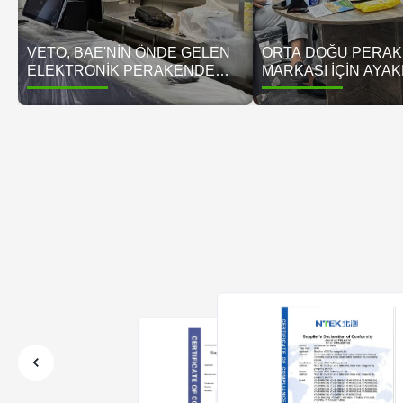
VETO, BAE'NIN ÖNDE GELEN
ORTA DOĞU PERA
ELEKTRONIK PERAKENDE
MARKASI İÇIN AYAKL
ZINCIRI IÇIN 320'DEN FAZLA
TABELA ÇÖZÜMÜ | 
DUVARLI DIJITAL IŞARETLEME
DIJITAL EKRAN BAŞ
EKRANI DAĞITTI
HIKAYESI