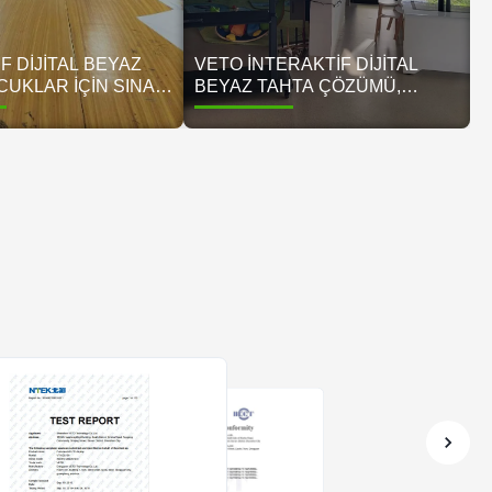
F DIJITAL BEYAZ
VETO İNTERAKTIF DIJITAL
CUKLAR İÇIN SINAV
BEYAZ TAHTA ÇÖZÜMÜ,
NI
MODERN AKILLI SINIF EĞITIM
LAŞTIRIYOR OKUL
ORTAMINI DÖNÜŞTÜRÜYOR
EĞITIM MERKEZI