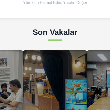
Yürekten Hizmet Edin, Yaratın Değer
Son Vakalar