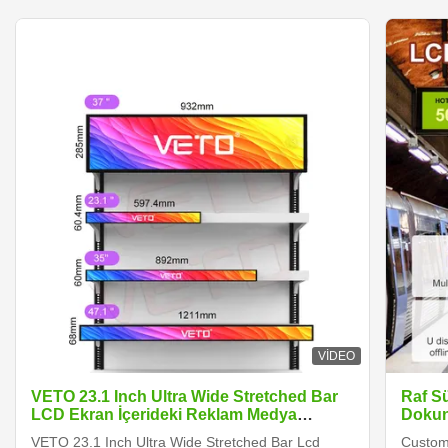
VIDEO
VETO 23.1 Inch Ultra Wide Stretched Bar
Raf S
LCD Ekran İçerideki Reklam Medya
Dokun
Oyuncusu Dijital Raf Kenar Ekranı
VETO 23.1 Inch Ultra Wide Stretched Bar Lcd
Customi