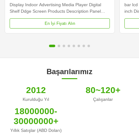
Display Indoor Advertising Media Player Digital
bar lcd
Shelf Ddge Screen Products Description Panel
inch D
type 23.1 inch LCD screen Installation Wall mount
Dimens
En İyi Fiyatı Alın
Display dimension 585.6mm *48.19mm Display
Samsun
Color 16.7M Backlight LED backlight Operation
Display
system Android ...
Contras
Başarılarımız
2012
80~120+
Kurulduğu Yıl
Çalışanlar
18000000-
30000000+
Yıllık Satışlar (ABD Doları)