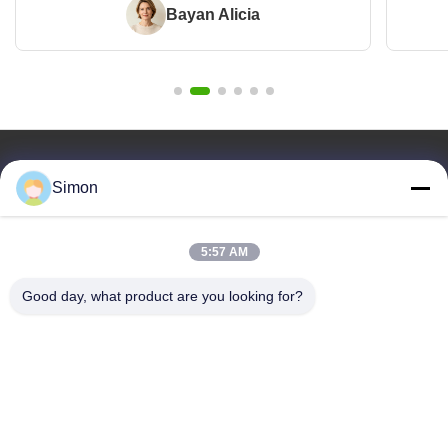
Bayan Alicia
Hızlı Bağlantılar
Simon
Ev
Ürün
5:57 AM
Videolar
Bizim Hakkımızda
Good day, what product are you looking for?
Blog
SSS
Kalite Kontrolü
Bizimle İletişim
Dongguan VETO Technology Co. LTD