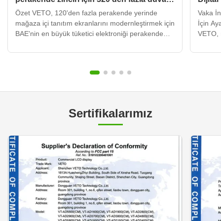
dijital işaretleme ekranı dağıttı
Başar
Özet VETO, 120'den fazla perakende yerinde
Vaka İ
mağaza içi tanıtım ekranlarını modernleştirmek için
İçin Ay
BAE'nin en büyük tüketici elektroniği perakende
VETO, m
zincirlerinden biriyle başarılı bir şekilde işbirliği
dönüştü
yaptı.Bulut tabanlı bir içerik yönetim sistemi ile
önde ge
entegre 320'den fazla duvar monte dijital
kurdu.
işaretleme ...
yöneten
Sertifikalarımız