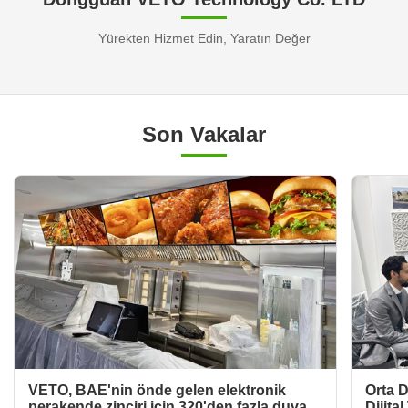
Yürekten Hizmet Edin, Yaratın Değer
Son Vakalar
VETO, BAE'nin önde gelen elektronik
Orta 
perakende zinciri için 320'den fazla duvarlı
Dijita