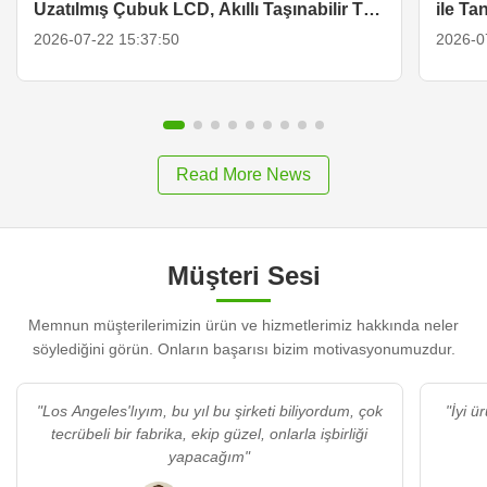
Uzatılmış Çubuk LCD, Akıllı Taşınabilir TV
ile Tan
ve Ekran Çözümleri
2026-07-22 15:37:50
2026-0
Read More News
Müşteri Sesi
Memnun müşterilerimizin ürün ve hizmetlerimiz hakkında neler
söylediğini görün. Onların başarısı bizim motivasyonumuzdur.
"Los Angeles'lıyım, bu yıl bu şirketi biliyordum, çok
tecrübeli bir fabrika, ekip güzel, onlarla işbirliği
yapacağım"